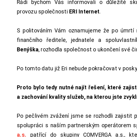
Rádi bychom Vás informovali o důležité sku
provozu společnosti
ERI Internet
.
S politováním Vám oznamujeme že po úmrtí 
finančního ředitele, jednatele a spoluvlast
Benýška
, rozhodla společnost o ukončení své či
Po tomto datu již Eri nebude pokračovat v posk
Proto bylo tedy nutné najít řešení, které zajist
a zachování kvality služeb, na kterou jste zvykl
Po pečlivém zvážení jsme se rozhodli zajistit 
spolupráci s naším partnerským operátorem s
a.s.
patřící do skupiny COMVERGA a.s., kte