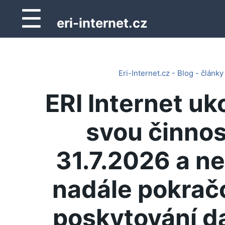
☰
eri-internet.cz
Eri-Internet.cz - Blog - články
ERI Internet uk
svou činnos
31.7.2026 a n
nadále pokrač
poskytování d