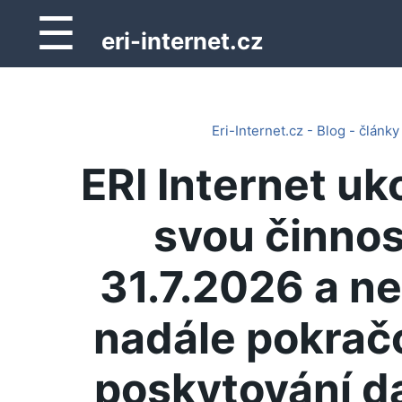
☰
eri-internet.cz
Eri-Internet.cz - Blog - články
ERI Internet uk
svou činnos
31.7.2026 a n
nadále pokrač
poskytování d