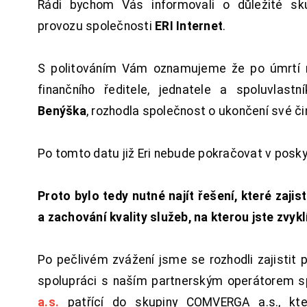
Rádi bychom Vás informovali o důležité sku
provozu společnosti
ERI Internet
.
S politováním Vám oznamujeme že po úmrtí 
finančního ředitele, jednatele a spoluvlast
Benýška
, rozhodla společnost o ukončení své či
Po tomto datu již Eri nebude pokračovat v posk
Proto bylo tedy nutné najít řešení, které zajist
a zachování kvality služeb, na kterou jste zvykl
Po pečlivém zvážení jsme se rozhodli zajistit 
spolupráci s naším partnerským operátorem s
a.s.
patřící do skupiny COMVERGA a.s., kte