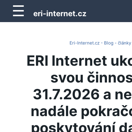
☰
eri-internet.cz
Eri-Internet.cz - Blog - články
ERI Internet uk
svou činnos
31.7.2026 a n
nadále pokrač
poskytování d