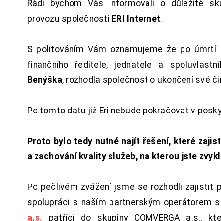
Rádi bychom Vás informovali o důležité sku
provozu společnosti
ERI Internet
.
S politováním Vám oznamujeme že po úmrtí 
finančního ředitele, jednatele a spoluvlast
Benýška
, rozhodla společnost o ukončení své či
Po tomto datu již Eri nebude pokračovat v posk
Proto bylo tedy nutné najít řešení, které zajist
a zachování kvality služeb, na kterou jste zvykl
Po pečlivém zvážení jsme se rozhodli zajistit 
spolupráci s naším partnerským operátorem s
a.s.
patřící do skupiny COMVERGA a.s., kte