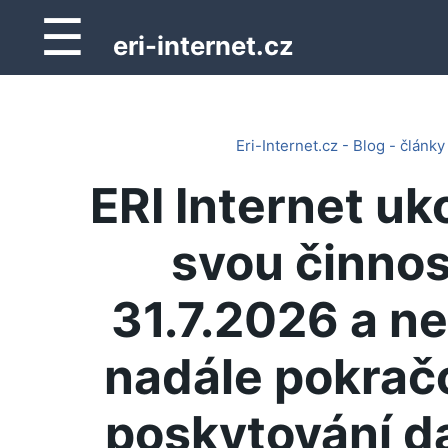
☰
eri-internet.cz
Eri-Internet.cz - Blog - články
ERI Internet uk
svou činnos
31.7.2026 a n
nadále pokrač
poskytování d