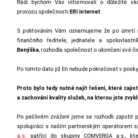
Rádi bychom Vás informovali o důležité sku
provozu společnosti
ERI Internet
.
S politováním Vám oznamujeme že po úmrtí 
finančního ředitele, jednatele a spoluvlast
Benýška
, rozhodla společnost o ukončení své či
Po tomto datu již Eri nebude pokračovat v posk
Proto bylo tedy nutné najít řešení, které zajist
a zachování kvality služeb, na kterou jste zvykl
Po pečlivém zvážení jsme se rozhodli zajistit 
spolupráci s naším partnerským operátorem s
a.s.
patřící do skupiny COMVERGA a.s., kte