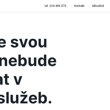
tel: 234 496 070
Kontakt
Aktuálně
je svou
a nebude
t v
služeb.