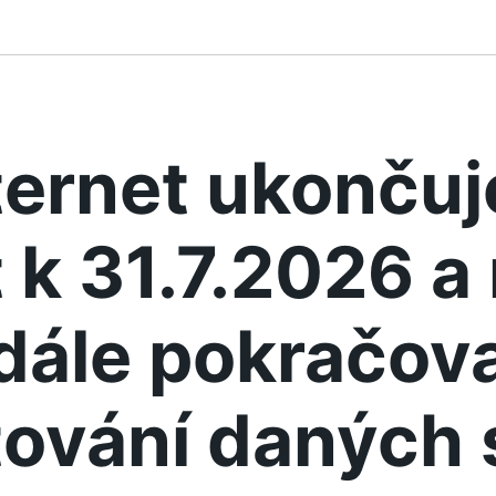
ternet ukonču
 k 31.7.2026 
dále pokračova
ování daných 