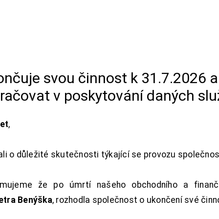
končuje svou činnost k 31.7.2026 
račovat v poskytování daných slu
net
,
i o důležité skutečnosti týkající se provozu společno
ujeme že po úmrtí našeho obchodního a finanční
Petra Benýška
, rozhodla společnost o ukončení své činn