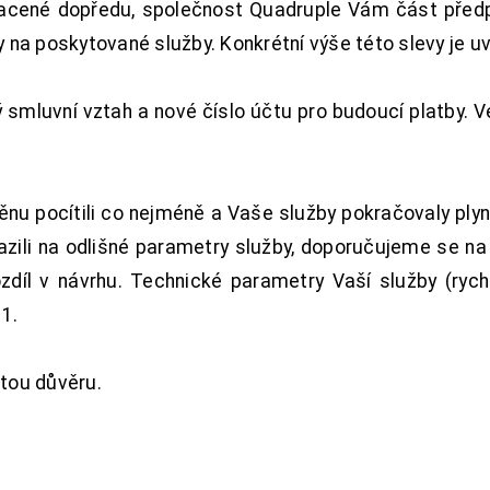
acené dopředu, společnost Quadruple Vám část předpl
na poskytované služby. Konkrétní výše této slevy je u
smluvní vztah a nové číslo účtu pro budoucí platby. 
nu pocítili co nejméně a Vaše služby pokračovaly plyn
zili na odlišné parametry služby, doporučujeme se na
ozdíl v návrhu. Technické parametry Vaší služby (ryc
1.
tou důvěru.