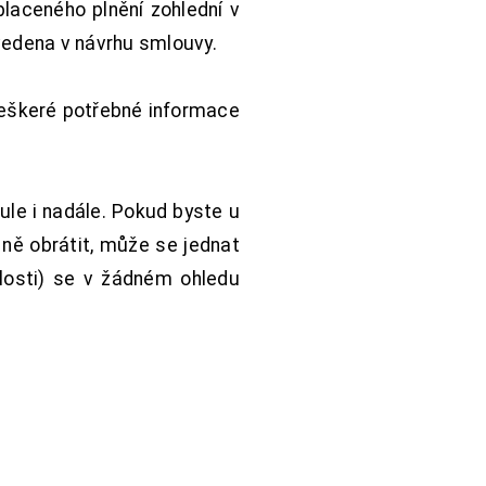
aceného plnění zohlední v
vedena v návrhu smlouvy.
Veškeré potřebné informace
ule i nadále. Pokud byste u
 ně obrátit, může se jednat
hlosti) se v žádném ohledu