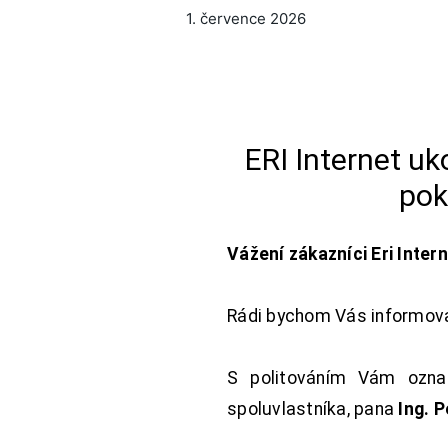
1. července 2026
ERI Internet u
pok
Vážení zákazníci Eri Inter
Rádi bychom Vás informoval
S politováním Vám oznam
spoluvlastníka, pana
Ing. 