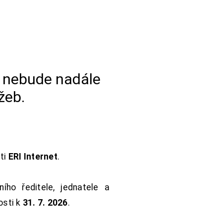
a nebude nadále
žeb.
sti
ERI Internet
.
ho ředitele, jednatele a
osti k
31. 7. 2026
.