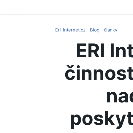
.
.
Eri-Internet.cz - Blog - články
ERI In
činnost
na
poskyt