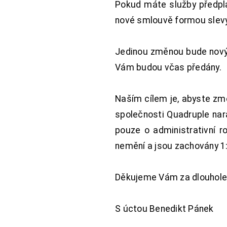
Pokud máte služby předpl
nové smlouvě formou slevy 
Jedinou změnou bude nový 
Vám budou včas předány.
Naším cílem je, abyste změ
společnosti Quadruple nara
pouze o administrativní r
nemění a jsou zachovány 1:
Děkujeme Vám za dlouhole
S úctou Benedikt Pánek