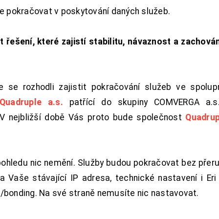
de pokračovat v poskytování daných služeb.
t řešení, které zajistí stabilitu, návaznost a zachován
 se rozhodli zajistit pokračování služeb ve spolu
Quadruple a.s.
patřící do skupiny COMVERGA a.s.,
. V nejbližší době Vás proto bude společnost
Quadrup
pohledu nic nemění. Služby budou pokračovat bez přeru
 Vaše stávající IP adresa, technické nastavení i Eri L
/bonding. Na své straně nemusíte nic nastavovat.