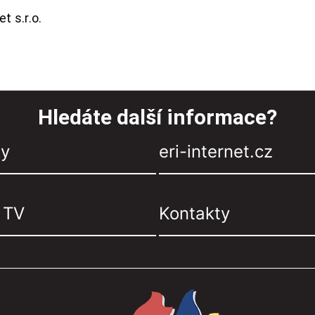
t s.r.o.
Hledáte další informace?
zy
eri-internet.cz
, TV
Kontakty