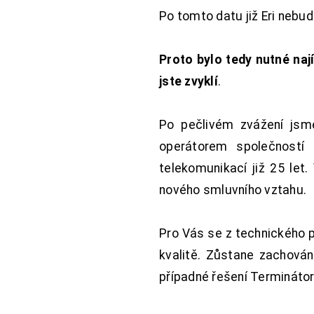
Po tomto datu již Eri nebu
Proto bylo tedy nutné nají
jste zvyklí
.
Po pečlivém zvážení jsme
operátorem společností
telekomunikací již 25 let
nového smluvního vztahu.
Pro Vás se z technického 
kvalitě. Zůstane zachována
případné řešení Terminátor