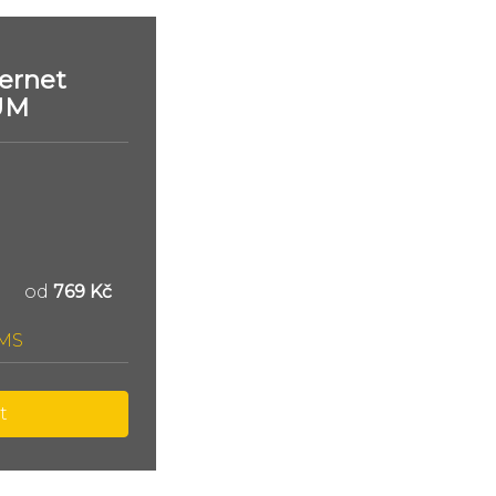
ernet
UM
od
769 Kč
SMS
t