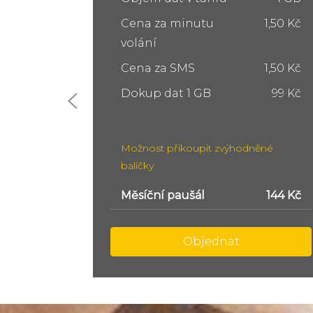
1,50 Kč
Cena za minutu
1,50 Kč
volání
1,50 Kč
Cena za SMS
1,50 Kč
99 Kč
Dokup dat 5 GB
249 Kč
Dokup dat 10 GB
399 Kč
ěné
Možnost přikoupit zvýhodněné
balíčky
144 Kč
Měsíční paušál
299 Kč
Objednat