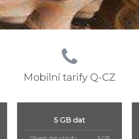
Mobilní tarify Q-CZ
10 GB dat
Objem dat v tarifu
10 GB