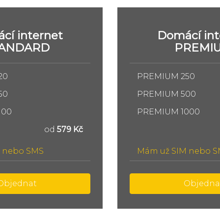
cí internet
Domácí int
TANDARD
PREMI
20
PREMIUM 250
50
PREMIUM 500
100
PREMIUM 1000
od
579 Kč
 nebo SMS
Mám už SIM nebo 
Objednat
Objedna