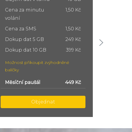
Cena za minutu
1,50 Kč
Cena z
volání
volání
Cena za SMS
1,50 Kč
Cena z
Dokup dat 5 GB
249 Kč
Dokup 
Dokup dat 10 GB
399 Kč
Dokup 
Možnost přikoupit zvýhodněné
Možnost
balíčky
balíčky
Měsíční paušál
749 Kč
Měsíční
Objednat