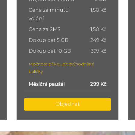
Cena za minutu
1,50 Kč
volání
Cena za SMS
1,50 Kč
Dokup dat 5 GB
249 Kč
Dokup dat 10 GB
399 Kč
Možnost přikoupit zvýhodněné
balíčky
Měsíční paušál
449 Kč
Objednat