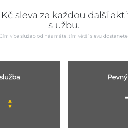
 Kč sleva za každou další akti
službu.
Čím více služeb od nás máte, tím větší slevu dostanete
 služba
Pevný 
▲
▼