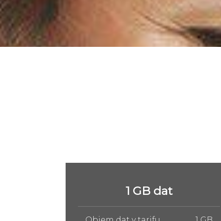
5 GB dat
1 GB
Objem dat v tarifu
5 GB