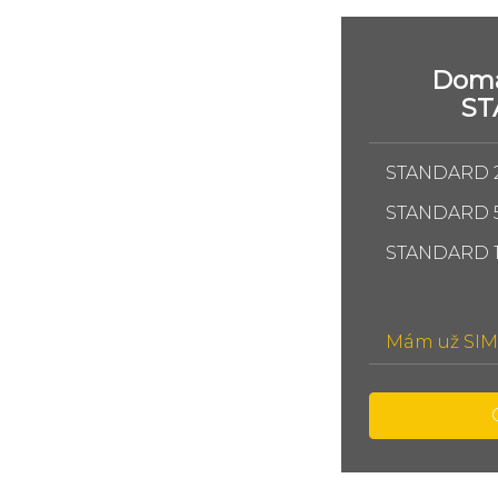
Domá
S
STANDARD 
STANDARD 
STANDARD 
Mám už SIM