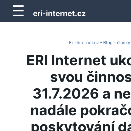
☰
eri-internet.cz
Eri-Internet.cz - Blog - články
ERI Internet uk
svou činnos
31.7.2026 a n
nadále pokrač
poskytování d