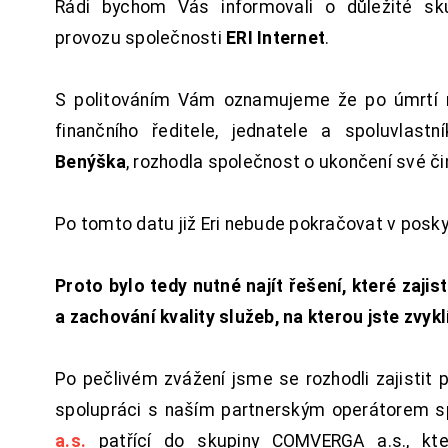
Rádi bychom Vás informovali o důležité sku
provozu společnosti
ERI Internet
.
S politováním Vám oznamujeme že po úmrtí 
finančního ředitele, jednatele a spoluvlast
Benýška
, rozhodla společnost o ukončení své či
Po tomto datu již Eri nebude pokračovat v posk
Proto bylo tedy nutné najít řešení, které zajist
a zachování kvality služeb, na kterou jste zvykl
Po pečlivém zvážení jsme se rozhodli zajistit 
spolupráci s naším partnerským operátorem s
a.s.
patřící do skupiny COMVERGA a.s., kte