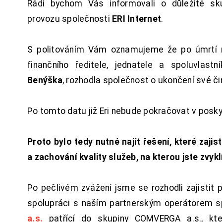
Rádi bychom Vás informovali o důležité sku
provozu společnosti
ERI Internet
.
S politováním Vám oznamujeme že po úmrtí 
finančního ředitele, jednatele a spoluvlast
Benýška
, rozhodla společnost o ukončení své či
Po tomto datu již Eri nebude pokračovat v posk
Proto bylo tedy nutné najít řešení, které zajist
a zachování kvality služeb, na kterou jste zvykl
Po pečlivém zvážení jsme se rozhodli zajistit 
spolupráci s naším partnerským operátorem s
a.s.
patřící do skupiny COMVERGA a.s., kte