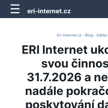
☰
eri-internet.cz
Eri-Internet.cz - Blog - články
ERI Internet uk
svou činnos
31.7.2026 a n
nadále pokrač
poskytování d