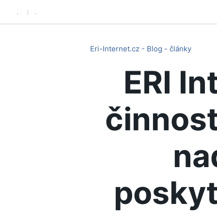
.
.
Eri-Internet.cz - Blog - články
ERI In
činnost
na
poskyt