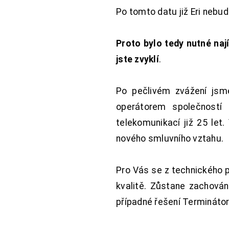
Po tomto datu již Eri nebu
Proto bylo tedy nutné nají
jste zvyklí
.
Po pečlivém zvážení jsme
operátorem společností
telekomunikací již 25 let
nového smluvního vztahu.
Pro Vás se z technického 
kvalitě. Zůstane zachována
případné řešení Terminátor