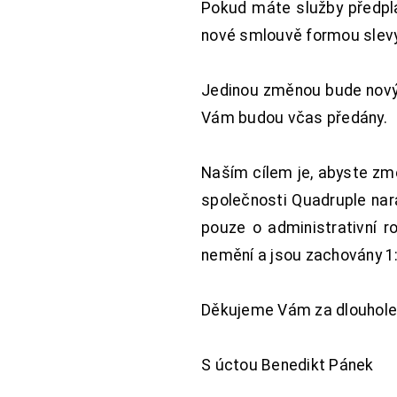
Pokud máte služby předpl
nové smlouvě formou slevy 
Jedinou změnou bude nový 
Vám budou včas předány.
Naším cílem je, abyste změ
společnosti Quadruple nara
pouze o administrativní r
nemění a jsou zachovány 1:
Děkujeme Vám za dlouhole
S úctou Benedikt Pánek