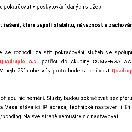
de pokračovat v poskytování daných služeb.
t řešení, které zajistí stabilitu, návaznost a zachován
 se rozhodli zajistit pokračování služeb ve spolu
Quadruple a.s.
patřící do skupiny COMVERGA a.s.,
. V nejbližší době Vás proto bude společnost
Quadrup
pohledu nic nemění. Služby budou pokračovat bez přeru
 Vaše stávající IP adresa, technické nastavení i Eri L
/bonding. Na své straně nemusíte nic nastavovat.