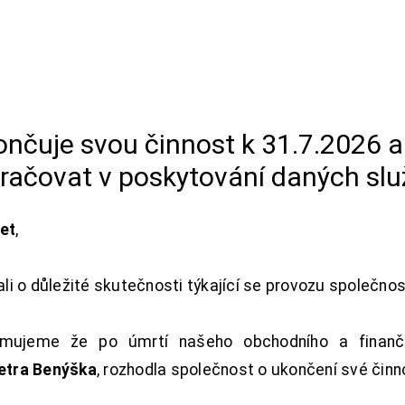
končuje svou činnost k 31.7.2026 
račovat v poskytování daných slu
net
,
i o důležité skutečnosti týkající se provozu společno
ujeme že po úmrtí našeho obchodního a finanční
Petra Benýška
, rozhodla společnost o ukončení své činn