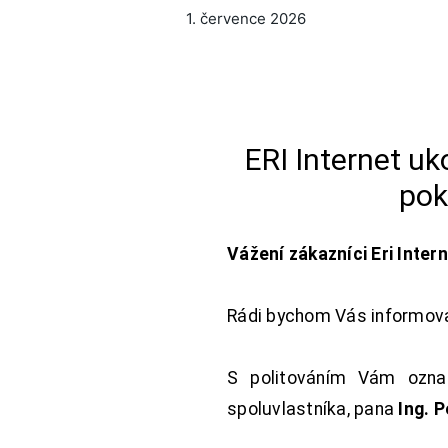
1. července 2026
ERI Internet u
pok
Vážení zákazníci Eri Inter
Rádi bychom Vás informoval
S politováním Vám oznam
spoluvlastníka, pana
Ing. 