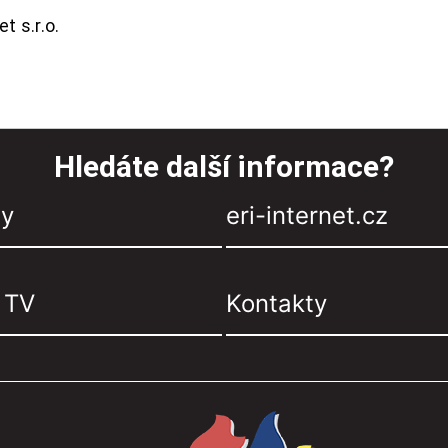
t s.r.o.
Hledáte další informace?
zy
eri-internet.cz
, TV
Kontakty