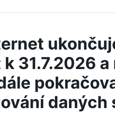
ternet ukonču
 k 31.7.2026 
dále pokračova
ování daných 