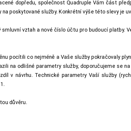
acené dopředu, společnost Quadruple Vám část předpl
na poskytované služby. Konkrétní výše této slevy je u
smluvní vztah a nové číslo účtu pro budoucí platby. 
nu pocítili co nejméně a Vaše služby pokračovaly plyn
zili na odlišné parametry služby, doporučujeme se na
ozdíl v návrhu. Technické parametry Vaší služby (ryc
1.
tou důvěru.