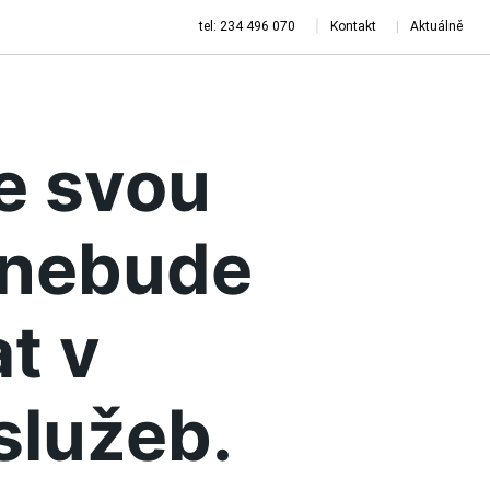
tel: 234 496 070
Kontakt
Aktuálně
je svou
a nebude
t v
služeb.