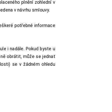
aceného plnění zohlední v
vedena v návrhu smlouvy.
Veškeré potřebné informace
ule i nadále. Pokud byste u
 ně obrátit, může se jednat
hlosti) se v žádném ohledu