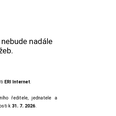
a nebude nadále
žeb.
sti
ERI Internet
.
ho ředitele, jednatele a
osti k
31. 7. 2026
.