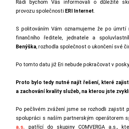
Rádi bychom Vás informovali o důležité sku
provozu společnosti
ERI Internet
.
S politováním Vám oznamujeme že po úmrtí 
finančního ředitele, jednatele a spoluvlast
Benýška
, rozhodla společnost o ukončení své či
Po tomto datu již Eri nebude pokračovat v posk
Proto bylo tedy nutné najít řešení, které zajist
a zachování kvality služeb, na kterou jste zvykl
Po pečlivém zvážení jsme se rozhodli zajistit 
spolupráci s naším partnerským operátorem s
a.s.
patřící do skupiny COMVERGA a.s., kte