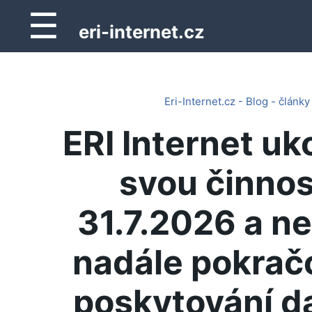
☰
eri-internet.cz
Eri-Internet.cz - Blog - články
ERI Internet uk
svou činnos
31.7.2026 a n
nadále pokrač
poskytování d