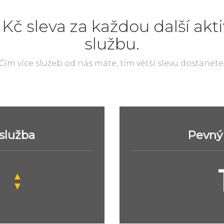
 Kč sleva za každou další akti
službu.
Čím více služeb od nás máte, tím větší slevu dostanete
 služba
Pevný 
▲
▼