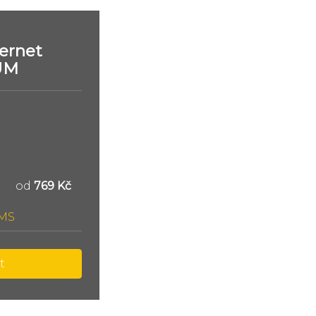
ernet
UM
od
769 Kč
SMS
t