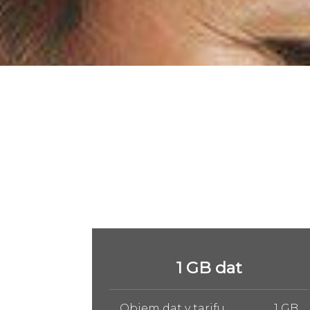
5 GB dat
1 GB
Objem dat v tarifu
5 GB