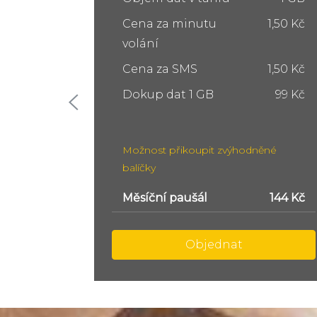
1,50 Kč
Cena za minutu
1,50 Kč
volání
1,50 Kč
Cena za SMS
1,50 Kč
99 Kč
Dokup dat 5 GB
249 Kč
Dokup dat 10 GB
399 Kč
ěné
Možnost přikoupit zvýhodněné
balíčky
144 Kč
Měsíční paušál
299 Kč
Objednat