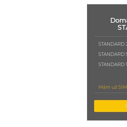
Domá
S
STANDARD 
STANDARD 
STANDARD 
Mám už SIM