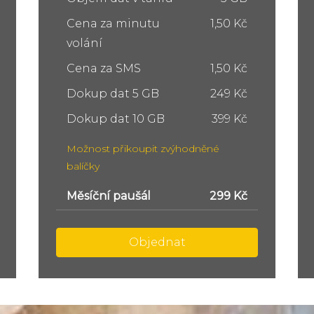
Cena za minutu
1,50 Kč
volání
Cena za SMS
1,50 Kč
Dokup dat 5 GB
249 Kč
Dokup dat 10 GB
399 Kč
Možnost přikoupit zvýhodněné
balíčky
Měsíční paušál
449 Kč
Objednat