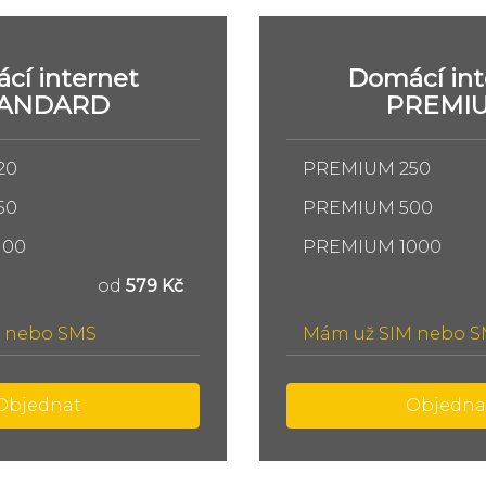
cí internet
Domácí int
TANDARD
PREMI
20
PREMIUM 250
50
PREMIUM 500
100
PREMIUM 1000
od
579 Kč
 nebo SMS
Mám už SIM nebo 
Objednat
Objedna