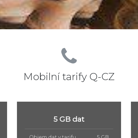
Mobilní tarify Q-CZ
10 GB dat
Objem dat v tarifu
10 GB