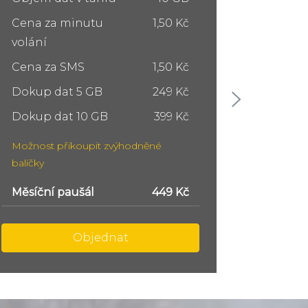
Cena za minutu
1,50 Kč
Cena z
volání
volání
Cena za SMS
1,50 Kč
Cena z
Dokup dat 5 GB
249 Kč
Dokup 
Dokup dat 10 GB
399 Kč
Dokup 
Možnost přikoupit zvýhodněné
Možnost
balíčky
balíčky
Měsíční paušál
749 Kč
Měsíční
Objednat