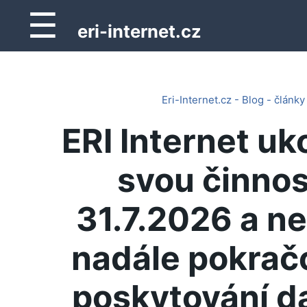
☰
eri-internet.cz
Eri-Internet.cz - Blog - články
ERI Internet uk
svou činnos
31.7.2026 a n
nadále pokrač
poskytování d