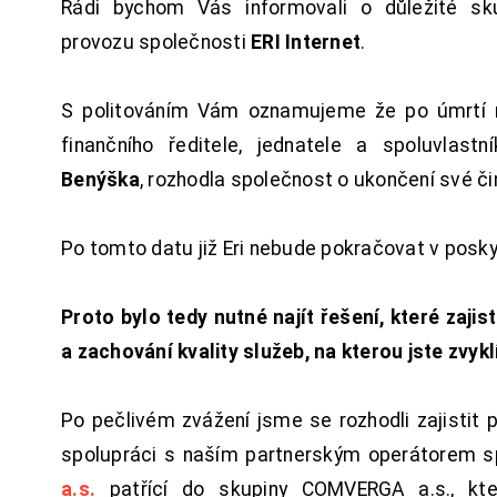
Rádi bychom Vás informovali o důležité sku
provozu společnosti
ERI Internet
.
S politováním Vám oznamujeme že po úmrtí 
finančního ředitele, jednatele a spoluvlast
Benýška
, rozhodla společnost o ukončení své či
Po tomto datu již Eri nebude pokračovat v posk
Proto bylo tedy nutné najít řešení, které zajist
a zachování kvality služeb, na kterou jste zvykl
Po pečlivém zvážení jsme se rozhodli zajistit 
spolupráci s naším partnerským operátorem s
a.s.
patřící do skupiny COMVERGA a.s., kte