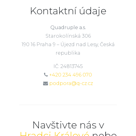
Kontaktní údaje
Quadruple a.s.
Starokolínská 306
190 16 Praha 9 – Újezd nad Lesy, Česká
republika
IČ: 24813745
+420 234 496 070
podpora@q-cz.cz
Navštivte nás v
Hradci Králové
nebo