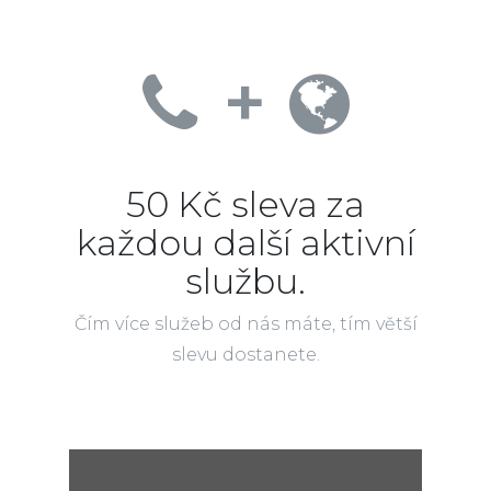
+
50 Kč sleva za
každou další aktivní
službu.
Čím více služeb od nás máte, tím větší
slevu dostanete.