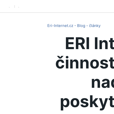
.
.
Eri-Internet.cz - Blog - články
ERI In
činnost
na
poskyt