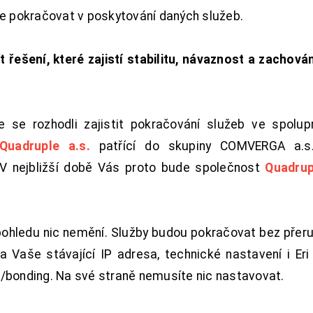
de pokračovat v poskytování daných služeb.
t řešení, které zajistí stabilitu, návaznost a zachován
 se rozhodli zajistit pokračování služeb ve spolu
Quadruple a.s.
patřící do skupiny COMVERGA a.s.,
. V nejbližší době Vás proto bude společnost
Quadrup
pohledu nic nemění. Služby budou pokračovat bez přeru
 Vaše stávající IP adresa, technické nastavení i Eri L
/bonding. Na své straně nemusíte nic nastavovat.