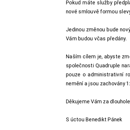
Pokud máte služby předpl
nové smlouvě formou slevy 
Jedinou změnou bude nový 
Vám budou včas předány.
Naším cílem je, abyste změ
společnosti Quadruple nara
pouze o administrativní r
nemění a jsou zachovány 1:
Děkujeme Vám za dlouhole
S úctou Benedikt Pánek