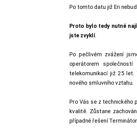
Po tomto datu již Eri nebu
Proto bylo tedy nutné nají
jste zvyklí
.
Po pečlivém zvážení jsme
operátorem společností
telekomunikací již 25 let
nového smluvního vztahu.
Pro Vás se z technického 
kvalitě. Zůstane zachována
případné řešení Terminátor