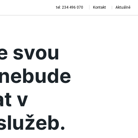
tel: 234 496 070
Kontakt
Aktuálně
je svou
a nebude
t v
služeb.