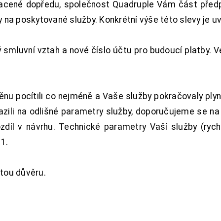
acené dopředu, společnost Quadruple Vám část předpl
na poskytované služby. Konkrétní výše této slevy je u
smluvní vztah a nové číslo účtu pro budoucí platby. 
nu pocítili co nejméně a Vaše služby pokračovaly plyn
zili na odlišné parametry služby, doporučujeme se na
ozdíl v návrhu. Technické parametry Vaší služby (ryc
1.
tou důvěru.