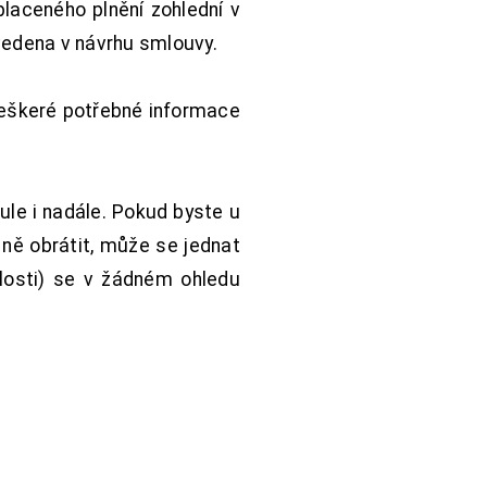
aceného plnění zohlední v
vedena v návrhu smlouvy.
Veškeré potřebné informace
ule i nadále. Pokud byste u
 ně obrátit, může se jednat
hlosti) se v žádném ohledu