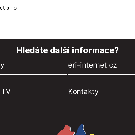
t s.r.o.
Hledáte další informace?
zy
eri-internet.cz
, TV
Kontakty