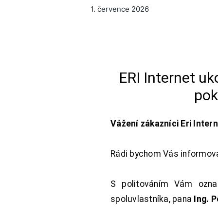
1. července 2026
ERI Internet u
pok
Vážení zákazníci Eri Inter
Rádi bychom Vás informoval
S politováním Vám oznam
spoluvlastníka, pana
Ing. 