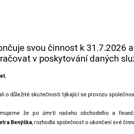
končuje svou činnost k 31.7.2026 
račovat v poskytování daných slu
net
,
i o důležité skutečnosti týkající se provozu společno
ujeme že po úmrtí našeho obchodního a finanční
Petra Benýška
, rozhodla společnost o ukončení své činn