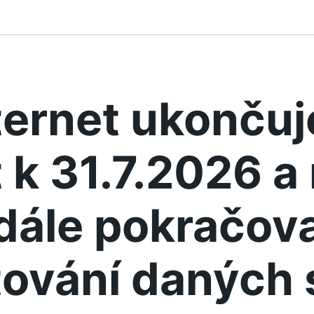
ternet ukonču
 k 31.7.2026 
dále pokračova
ování daných 