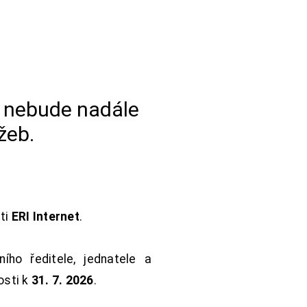
a nebude nadále
žeb.
sti
ERI Internet
.
ho ředitele, jednatele a
osti k
31. 7. 2026
.