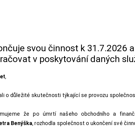
končuje svou činnost k 31.7.2026 
račovat v poskytování daných slu
net
,
i o důležité skutečnosti týkající se provozu společno
ujeme že po úmrtí našeho obchodního a finanční
Petra Benýška
, rozhodla společnost o ukončení své činn