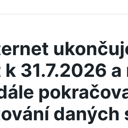
ternet ukonču
 k 31.7.2026 
dále pokračova
ování daných 