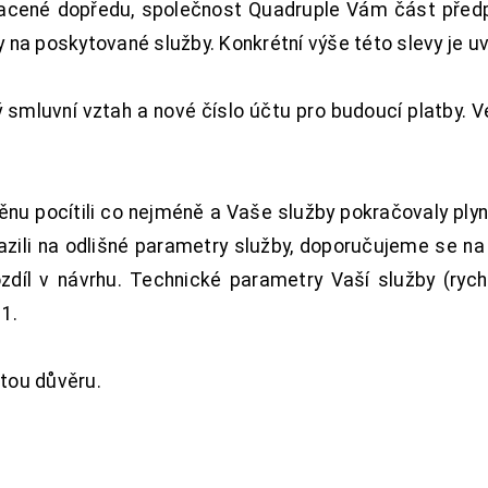
acené dopředu, společnost Quadruple Vám část předpl
na poskytované služby. Konkrétní výše této slevy je u
smluvní vztah a nové číslo účtu pro budoucí platby. 
nu pocítili co nejméně a Vaše služby pokračovaly plyn
zili na odlišné parametry služby, doporučujeme se na
ozdíl v návrhu. Technické parametry Vaší služby (ryc
1.
tou důvěru.