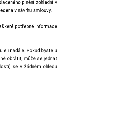
aceného plnění zohlední v
vedena v návrhu smlouvy.
Veškeré potřebné informace
ule i nadále. Pokud byste u
 ně obrátit, může se jednat
hlosti) se v žádném ohledu