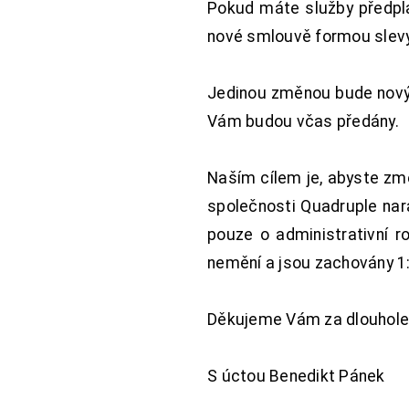
Pokud máte služby předpl
nové smlouvě formou slevy 
Jedinou změnou bude nový 
Vám budou včas předány.
Naším cílem je, abyste změ
společnosti Quadruple nara
pouze o administrativní r
nemění a jsou zachovány 1:
Děkujeme Vám za dlouhole
S úctou Benedikt Pánek