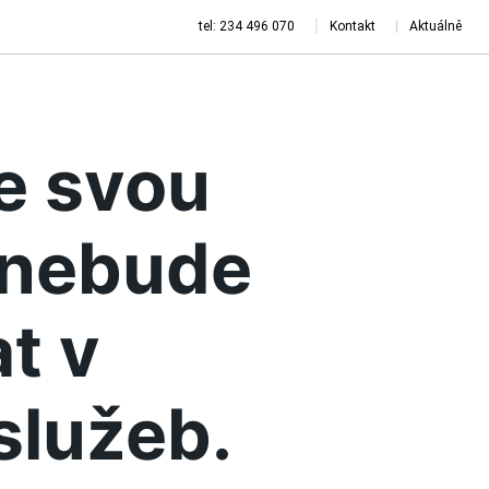
tel: 234 496 070
Kontakt
Aktuálně
je svou
a nebude
t v
služeb.