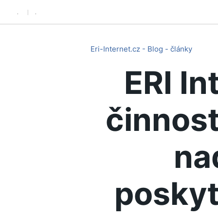
.
.
Eri-Internet.cz - Blog - články
ERI In
činnost
na
poskyt