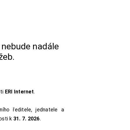
a nebude nadále
žeb.
sti
ERI Internet
.
ho ředitele, jednatele a
osti k
31. 7. 2026
.