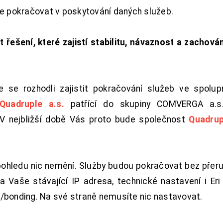
de pokračovat v poskytování daných služeb.
t řešení, které zajistí stabilitu, návaznost a zachován
 se rozhodli zajistit pokračování služeb ve spolu
Quadruple a.s.
patřící do skupiny COMVERGA a.s.,
. V nejbližší době Vás proto bude společnost
Quadrup
pohledu nic nemění. Služby budou pokračovat bez přeru
 Vaše stávající IP adresa, technické nastavení i Eri L
/bonding. Na své straně nemusíte nic nastavovat.