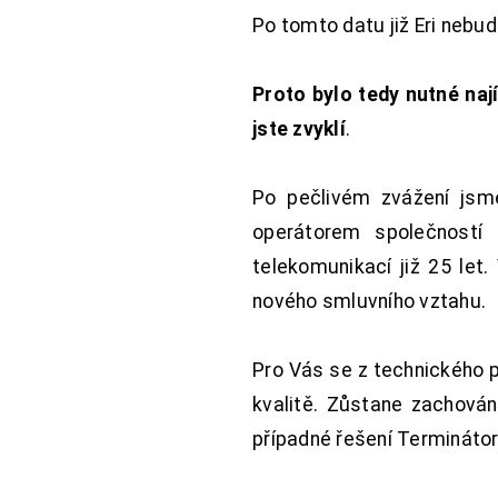
Po tomto datu již Eri nebu
Proto bylo tedy nutné nají
jste zvyklí
.
Po pečlivém zvážení jsme
operátorem společností
telekomunikací již 25 let
nového smluvního vztahu.
Pro Vás se z technického 
kvalitě. Zůstane zachována
případné řešení Terminátor