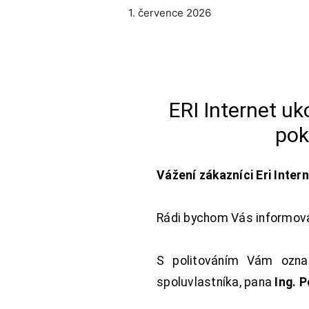
1. července 2026
ERI Internet u
pok
Vážení zákazníci Eri Inter
Rádi bychom Vás informoval
S politováním Vám oznam
spoluvlastníka, pana
Ing. 