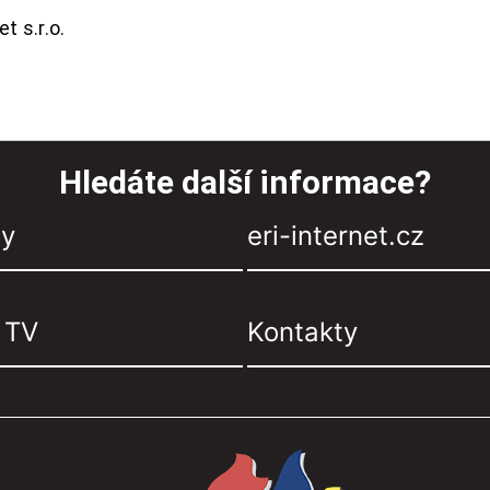
t s.r.o.
Hledáte další informace?
zy
eri-internet.cz
, TV
Kontakty