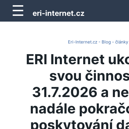
☰
eri-internet.cz
Eri-Internet.cz - Blog - články
ERI Internet uk
svou činnos
31.7.2026 a n
nadále pokrač
poskytování d