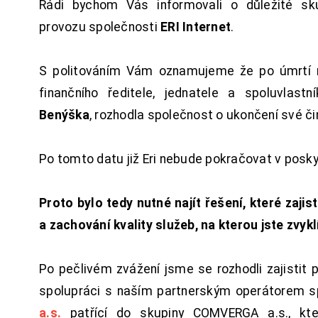
Rádi bychom Vás informovali o důležité sku
provozu společnosti
ERI Internet
.
S politováním Vám oznamujeme že po úmrtí 
finančního ředitele, jednatele a spoluvlast
Benýška
, rozhodla společnost o ukončení své či
Po tomto datu již Eri nebude pokračovat v posk
Proto bylo tedy nutné najít řešení, které zajist
a zachování kvality služeb, na kterou jste zvykl
Po pečlivém zvážení jsme se rozhodli zajistit 
spolupráci s naším partnerským operátorem s
a.s.
patřící do skupiny COMVERGA a.s., kte