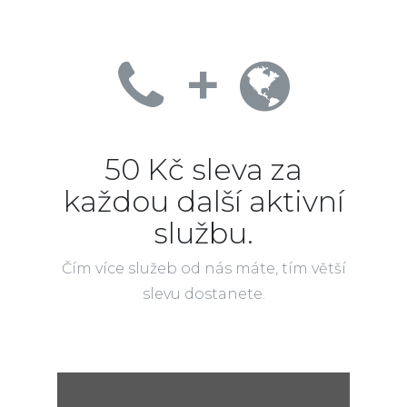
+
50 Kč sleva za
každou další aktivní
službu.
Čím více služeb od nás máte, tím větší
slevu dostanete.