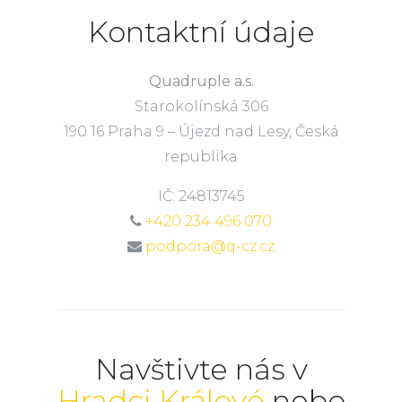
Kontaktní údaje
Quadruple a.s.
Starokolínská 306
190 16 Praha 9 – Újezd nad Lesy, Česká
republika
IČ: 24813745
+420 234 496 070
podpora@q-cz.cz
Navštivte nás v
Hradci Králové
nebo