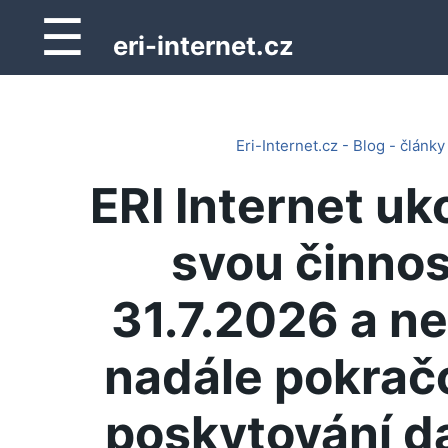
☰
eri-internet.cz
Eri-Internet.cz - Blog - články
ERI Internet uk
svou činnos
31.7.2026 a n
nadále pokrač
poskytování d