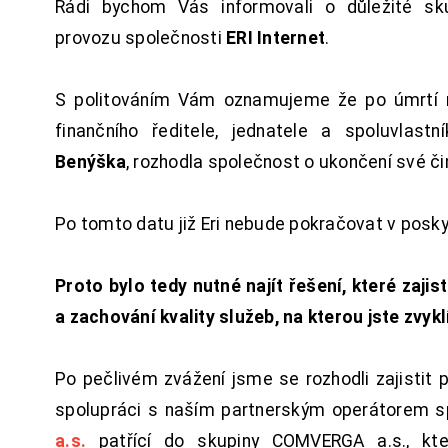
Rádi bychom Vás informovali o důležité sku
provozu společnosti
ERI Internet
.
S politováním Vám oznamujeme že po úmrtí 
finančního ředitele, jednatele a spoluvlast
Benýška
, rozhodla společnost o ukončení své či
Po tomto datu již Eri nebude pokračovat v posk
Proto bylo tedy nutné najít řešení, které zajist
a zachování kvality služeb, na kterou jste zvykl
Po pečlivém zvážení jsme se rozhodli zajistit 
spolupráci s naším partnerským operátorem s
a.s.
patřící do skupiny COMVERGA a.s., kte