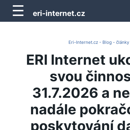
☰
eri-internet.cz
Eri-Internet.cz - Blog - články
ERI Internet uk
svou činnos
31.7.2026 a n
nadále pokrač
poskytování d