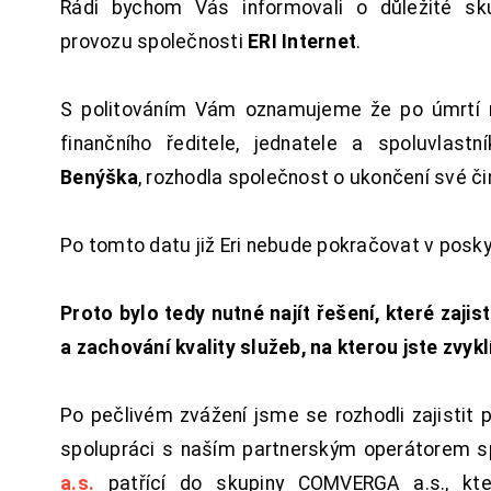
Rádi bychom Vás informovali o důležité sku
provozu společnosti
ERI Internet
.
S politováním Vám oznamujeme že po úmrtí 
finančního ředitele, jednatele a spoluvlast
Benýška
, rozhodla společnost o ukončení své či
Po tomto datu již Eri nebude pokračovat v posk
Proto bylo tedy nutné najít řešení, které zajist
a zachování kvality služeb, na kterou jste zvykl
Po pečlivém zvážení jsme se rozhodli zajistit 
spolupráci s naším partnerským operátorem s
a.s.
patřící do skupiny COMVERGA a.s., kte