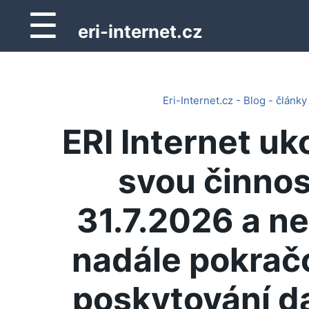
☰
eri-internet.cz
Eri-Internet.cz - Blog - články
ERI Internet uk
svou činnos
31.7.2026 a n
nadále pokrač
poskytování d