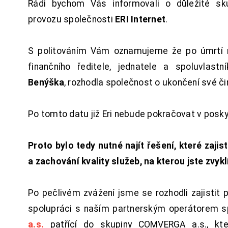
Rádi bychom Vás informovali o důležité sku
provozu společnosti
ERI Internet
.
S politováním Vám oznamujeme že po úmrtí 
finančního ředitele, jednatele a spoluvlast
Benýška
, rozhodla společnost o ukončení své či
Po tomto datu již Eri nebude pokračovat v posk
Proto bylo tedy nutné najít řešení, které zajist
a zachování kvality služeb, na kterou jste zvykl
Po pečlivém zvážení jsme se rozhodli zajistit 
spolupráci s naším partnerským operátorem s
a.s.
patřící do skupiny COMVERGA a.s., kte