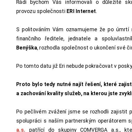
Rádi bychom Vás informovali o důležité sku
provozu společnosti
ERI Internet
.
S politováním Vám oznamujeme že po úmrtí 
finančního ředitele, jednatele a spoluvlast
Benýška
, rozhodla společnost o ukončení své či
Po tomto datu již Eri nebude pokračovat v posk
Proto bylo tedy nutné najít řešení, které zajist
a zachování kvality služeb, na kterou jste zvykl
Po pečlivém zvážení jsme se rozhodli zajistit 
spolupráci s naším partnerským operátorem s
a.s.
patřící do skupiny COMVERGA a.s., kte