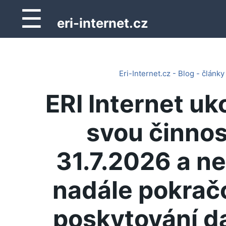
☰
eri-internet.cz
Eri-Internet.cz - Blog - články
ERI Internet uk
svou činnos
31.7.2026 a n
nadále pokrač
poskytování d