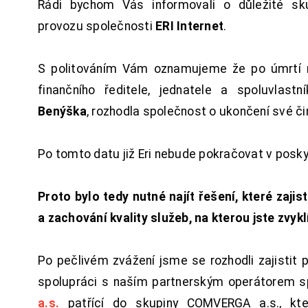
Rádi bychom Vás informovali o důležité sku
provozu společnosti
ERI Internet
.
S politováním Vám oznamujeme že po úmrtí 
finančního ředitele, jednatele a spoluvlast
Benýška
, rozhodla společnost o ukončení své či
Po tomto datu již Eri nebude pokračovat v posk
Proto bylo tedy nutné najít řešení, které zajist
a zachování kvality služeb, na kterou jste zvykl
Po pečlivém zvážení jsme se rozhodli zajistit 
spolupráci s naším partnerským operátorem s
a.s.
patřící do skupiny COMVERGA a.s., kte