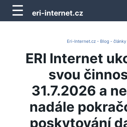
☰
eri-internet.cz
Eri-Internet.cz - Blog - články
ERI Internet uk
svou činnos
31.7.2026 a n
nadále pokrač
poskytování d