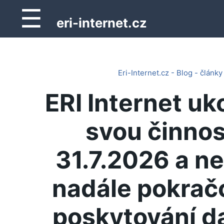
☰
eri-internet.cz
Eri-Internet.cz - Blog - články
ERI Internet uk
svou činnos
31.7.2026 a n
nadále pokrač
poskytování d