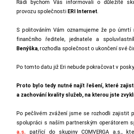
Rádi bychom Vás informovali o důležité sku
provozu společnosti
ERI Internet
.
S politováním Vám oznamujeme že po úmrtí 
finančního ředitele, jednatele a spoluvlast
Benýška
, rozhodla společnost o ukončení své či
Po tomto datu již Eri nebude pokračovat v posk
Proto bylo tedy nutné najít řešení, které zajist
a zachování kvality služeb, na kterou jste zvykl
Po pečlivém zvážení jsme se rozhodli zajistit 
spolupráci s naším partnerským operátorem s
a.s.
patřící do skupiny COMVERGA a.s., kte