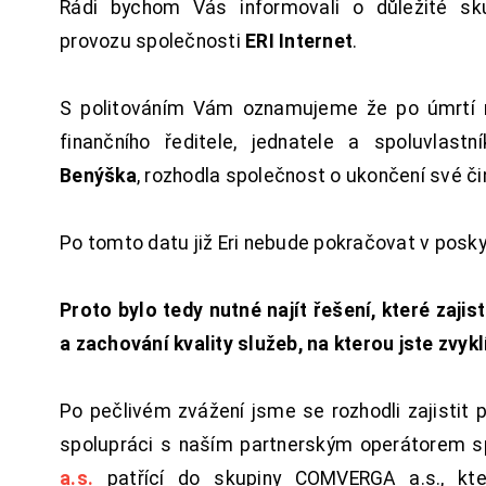
Rádi bychom Vás informovali o důležité sku
provozu společnosti
ERI Internet
.
S politováním Vám oznamujeme že po úmrtí 
finančního ředitele, jednatele a spoluvlast
Benýška
, rozhodla společnost o ukončení své či
Po tomto datu již Eri nebude pokračovat v posk
Proto bylo tedy nutné najít řešení, které zajist
a zachování kvality služeb, na kterou jste zvykl
Po pečlivém zvážení jsme se rozhodli zajistit 
spolupráci s naším partnerským operátorem s
a.s.
patřící do skupiny COMVERGA a.s., kte