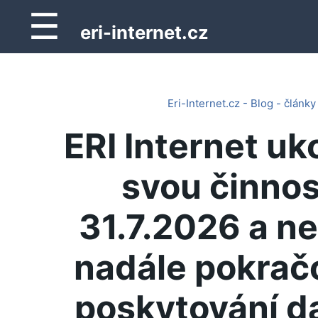
☰
eri-internet.cz
Eri-Internet.cz - Blog - články
ERI Internet uk
svou činnos
31.7.2026 a n
nadále pokrač
poskytování d