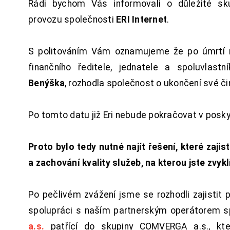
Rádi bychom Vás informovali o důležité sku
provozu společnosti
ERI Internet
.
S politováním Vám oznamujeme že po úmrtí 
finančního ředitele, jednatele a spoluvlast
Benýška
, rozhodla společnost o ukončení své či
Po tomto datu již Eri nebude pokračovat v posk
Proto bylo tedy nutné najít řešení, které zajist
a zachování kvality služeb, na kterou jste zvykl
Po pečlivém zvážení jsme se rozhodli zajistit 
spolupráci s naším partnerským operátorem s
a.s.
patřící do skupiny COMVERGA a.s., kte