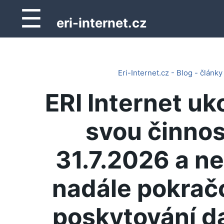
☰
eri-internet.cz
Eri-Internet.cz - Blog - články
ERI Internet uk
svou činnos
31.7.2026 a n
nadále pokrač
poskytování d