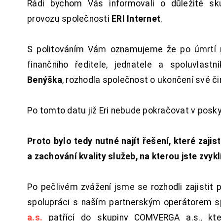
Rádi bychom Vás informovali o důležité sku
provozu společnosti
ERI Internet
.
S politováním Vám oznamujeme že po úmrtí 
finančního ředitele, jednatele a spoluvlast
Benýška
, rozhodla společnost o ukončení své či
Po tomto datu již Eri nebude pokračovat v posk
Proto bylo tedy nutné najít řešení, které zajist
a zachování kvality služeb, na kterou jste zvykl
Po pečlivém zvážení jsme se rozhodli zajistit 
spolupráci s naším partnerským operátorem s
a.s.
patřící do skupiny COMVERGA a.s., kte