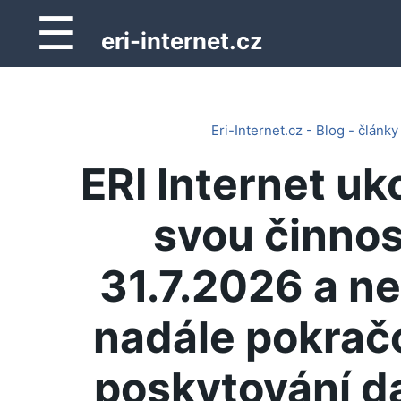
☰
eri-internet.cz
Eri-Internet.cz - Blog - články
ERI Internet uk
svou činnos
31.7.2026 a n
nadále pokrač
poskytování d