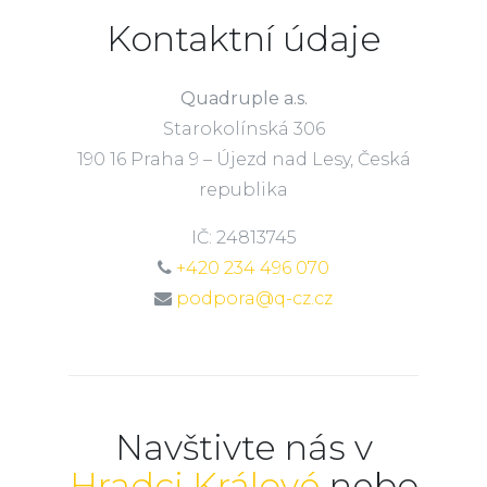
Kontaktní údaje
Quadruple a.s.
Starokolínská 306
190 16 Praha 9 – Újezd nad Lesy, Česká
republika
IČ: 24813745
+420 234 496 070
podpora@q-cz.cz
Navštivte nás v
Hradci Králové
nebo