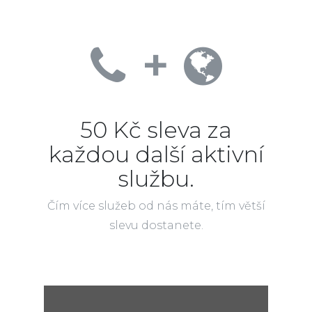
+
50 Kč sleva za
každou další aktivní
službu.
Čím více služeb od nás máte, tím větší
slevu dostanete.