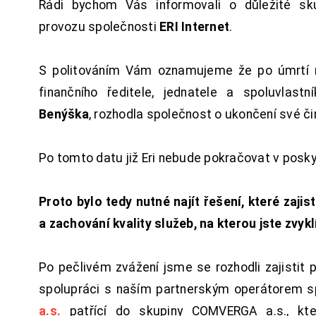
Rádi bychom Vás informovali o důležité sku
provozu společnosti
ERI Internet
.
S politováním Vám oznamujeme že po úmrtí 
finančního ředitele, jednatele a spoluvlast
Benýška
, rozhodla společnost o ukončení své či
Po tomto datu již Eri nebude pokračovat v posk
Proto bylo tedy nutné najít řešení, které zajist
a zachování kvality služeb, na kterou jste zvykl
Po pečlivém zvážení jsme se rozhodli zajistit 
spolupráci s naším partnerským operátorem s
a.s.
patřící do skupiny COMVERGA a.s., kte