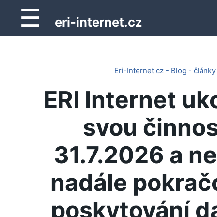
☰
eri-internet.cz
Eri-Internet.cz - Blog - články
ERI Internet uk
svou činnos
31.7.2026 a n
nadále pokrač
poskytování d