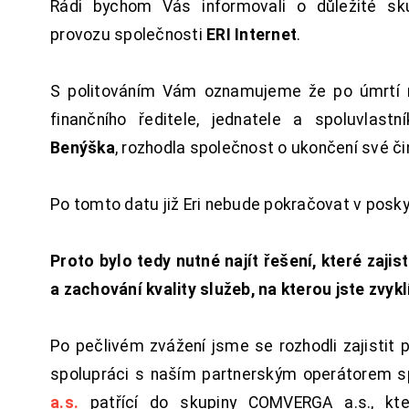
Rádi bychom Vás informovali o důležité sku
provozu společnosti
ERI Internet
.
S politováním Vám oznamujeme že po úmrtí 
finančního ředitele, jednatele a spoluvlast
Benýška
, rozhodla společnost o ukončení své či
Po tomto datu již Eri nebude pokračovat v posk
Proto bylo tedy nutné najít řešení, které zajist
a zachování kvality služeb, na kterou jste zvykl
Po pečlivém zvážení jsme se rozhodli zajistit 
spolupráci s naším partnerským operátorem s
a.s.
patřící do skupiny COMVERGA a.s., kte