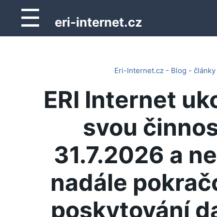
☰
eri-internet.cz
Eri-Internet.cz - Blog - články
ERI Internet uk
svou činnos
31.7.2026 a n
nadále pokrač
poskytování d