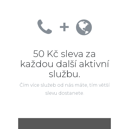
+
50 Kč sleva za
každou další aktivní
službu.
Čím více služeb od nás máte, tím větší
slevu dostanete.