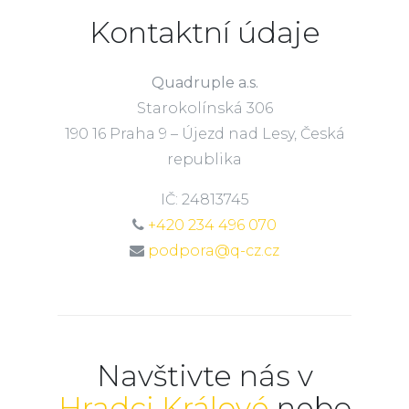
Kontaktní údaje
Quadruple a.s.
Starokolínská 306
190 16 Praha 9 – Újezd nad Lesy, Česká
republika
IČ: 24813745
+420 234 496 070
podpora@q-cz.cz
Navštivte nás v
Hradci Králové
nebo