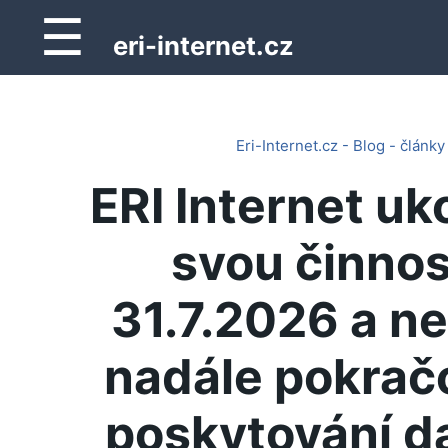
☰
eri-internet.cz
Eri-Internet.cz - Blog - články
ERI Internet uk
svou činnos
31.7.2026 a n
nadále pokrač
poskytování d