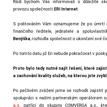
Rádi bychom Vás informovali o důležité sku
provozu společnosti
ERI Internet
.
S politováním Vám oznamujeme že po úmrtí 
finančního ředitele, jednatele a spoluvlast
Benýška
, rozhodla společnost o ukončení své či
Po tomto datu již Eri nebude pokračovat v posk
Proto bylo tedy nutné najít řešení, které zajist
a zachování kvality služeb, na kterou jste zvykl
Po pečlivém zvážení jsme se rozhodli zajistit 
spolupráci s naším partnerským operátorem s
a.s.
patřící do skupiny COMVERGA a.s., kte