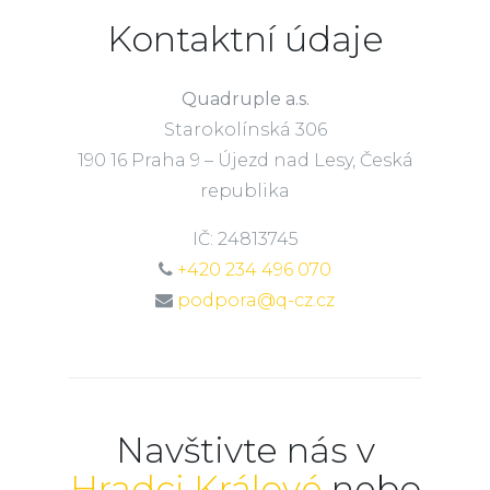
Kontaktní údaje
Quadruple a.s.
Starokolínská 306
190 16 Praha 9 – Újezd nad Lesy, Česká
republika
IČ: 24813745
+420 234 496 070
podpora@q-cz.cz
Navštivte nás v
Hradci Králové
nebo