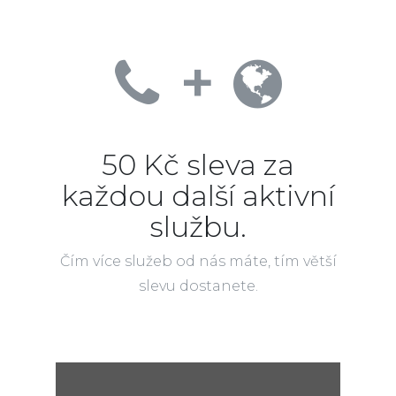
+
50 Kč sleva za
každou další aktivní
službu.
Čím více služeb od nás máte, tím větší
slevu dostanete.