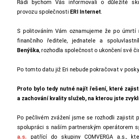
Rádi bychom Vás informovali o důležité sku
provozu společnosti
ERI Internet
.
S politováním Vám oznamujeme že po úmrtí 
finančního ředitele, jednatele a spoluvlast
Benýška
, rozhodla společnost o ukončení své či
Po tomto datu již Eri nebude pokračovat v posk
Proto bylo tedy nutné najít řešení, které zajist
a zachování kvality služeb, na kterou jste zvykl
Po pečlivém zvážení jsme se rozhodli zajistit 
spolupráci s naším partnerským operátorem s
a.s.
patřící do skupiny COMVERGA a.s., kte