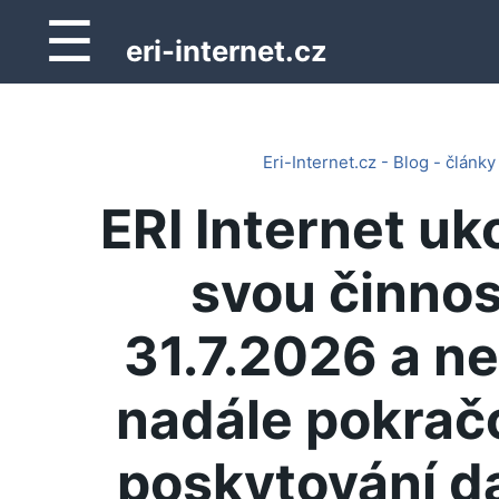
☰
eri-internet.cz
Eri-Internet.cz - Blog - články
ERI Internet uk
svou činnos
31.7.2026 a n
nadále pokrač
poskytování d