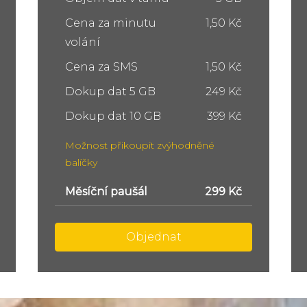
Cena za minutu
1,50 Kč
volání
Cena za SMS
1,50 Kč
Dokup dat 5 GB
249 Kč
Dokup dat 10 GB
399 Kč
Možnost přikoupit zvýhodněné
balíčky
Měsíční paušál
449 Kč
Objednat