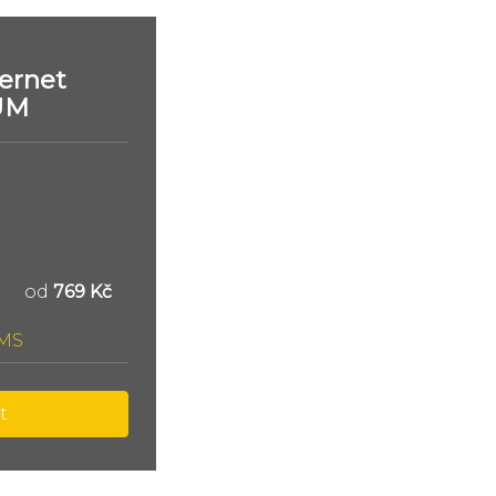
ernet
UM
od
769 Kč
SMS
t