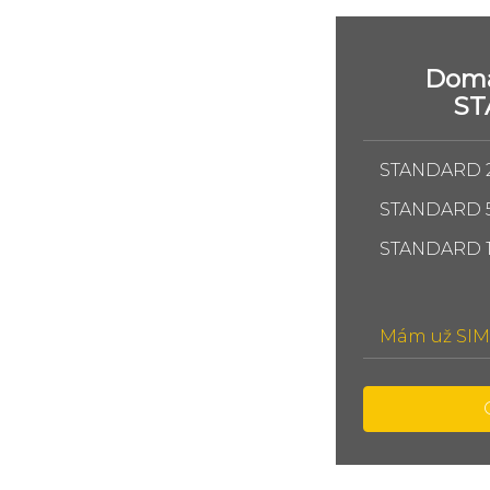
Domá
S
STANDARD 
STANDARD 
STANDARD 
Mám už SIM