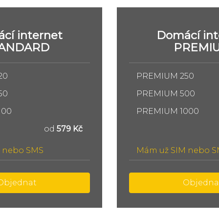
cí internet
Domácí int
TANDARD
PREMI
20
PREMIUM 250
50
PREMIUM 500
100
PREMIUM 1000
od
579 Kč
 nebo SMS
Mám už SIM nebo 
Objednat
Objedna