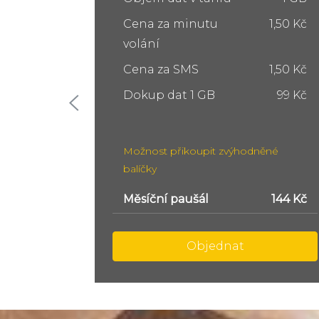
1,50 Kč
Cena za minutu
1,50 Kč
volání
1,50 Kč
Cena za SMS
1,50 Kč
99 Kč
Dokup dat 5 GB
249 Kč
Dokup dat 10 GB
399 Kč
ěné
Možnost přikoupit zvýhodněné
balíčky
144 Kč
Měsíční paušál
299 Kč
Objednat