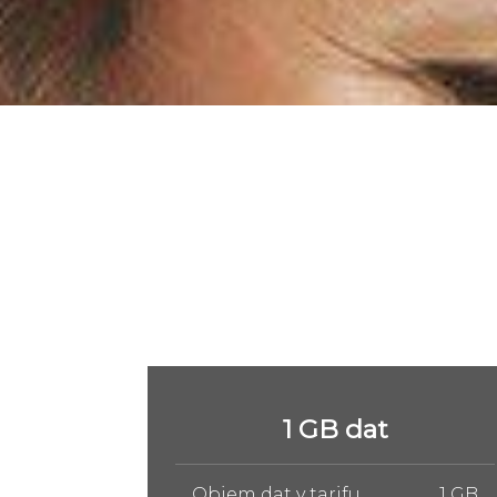
5 GB dat
1 GB
Objem dat v tarifu
5 GB