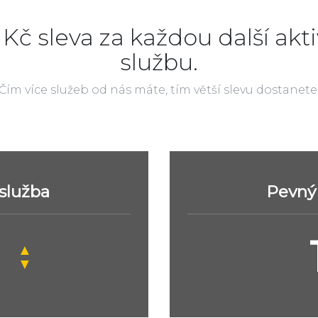
 Kč sleva za každou další akti
službu.
Čím více služeb od nás máte, tím větší slevu dostanete
 služba
Pevný 
▲
▼