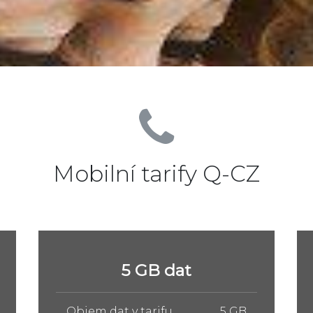
Mobilní tarify Q-CZ
10 GB dat
Objem dat v tarifu
10 GB