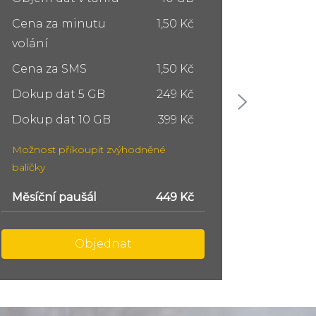
Cena za minutu
1,50 Kč
Cena z
volání
volání
Cena za SMS
1,50 Kč
Cena z
Dokup dat 5 GB
249 Kč
Dokup 
Dokup dat 10 GB
399 Kč
Dokup 
Možnost přikoupit zvýhodněné
Možnost
balíčky
balíčky
Měsíční paušál
749 Kč
Měsíční
Objednat