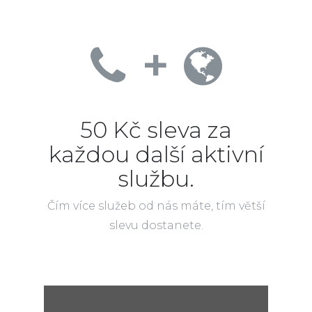
+
50 Kč sleva za
každou další aktivní
službu.
Čím více služeb od nás máte, tím větší
slevu dostanete.