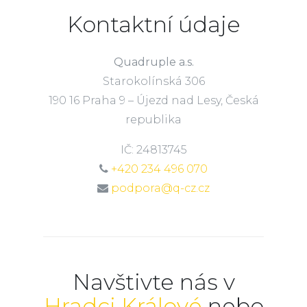
Kontaktní údaje
Quadruple a.s.
Starokolínská 306
190 16 Praha 9 – Újezd nad Lesy, Česká
republika
IČ: 24813745
+420 234 496 070
podpora@q-cz.cz
Navštivte nás v
Hradci Králové
nebo