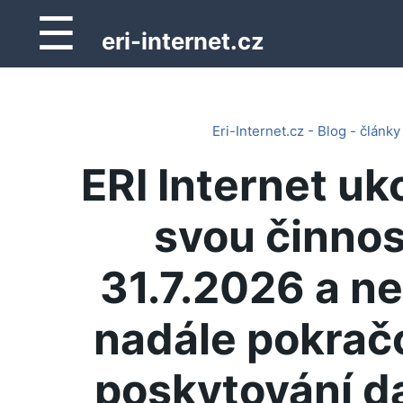
☰
eri-internet.cz
Eri-Internet.cz - Blog - články
ERI Internet uk
svou činnos
31.7.2026 a n
nadále pokrač
poskytování d