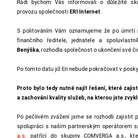
Rádi bychom Vás informovali o důležité sku
provozu společnosti
ERI Internet
.
S politováním Vám oznamujeme že po úmrtí 
finančního ředitele, jednatele a spoluvlast
Benýška
, rozhodla společnost o ukončení své či
Po tomto datu již Eri nebude pokračovat v posk
Proto bylo tedy nutné najít řešení, které zajist
a zachování kvality služeb, na kterou jste zvykl
Po pečlivém zvážení jsme se rozhodli zajistit 
spolupráci s naším partnerským operátorem s
a.s.
patřící do skupiny COMVERGA a.s., kte