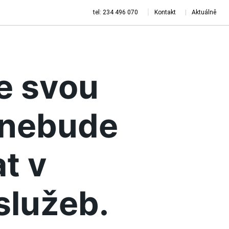
tel: 234 496 070
Kontakt
Aktuálně
je svou
a nebude
t v
služeb.