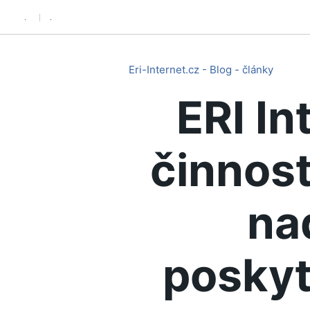
.
.
Eri-Internet.cz - Blog - články
ERI In
činnost
na
poskyt