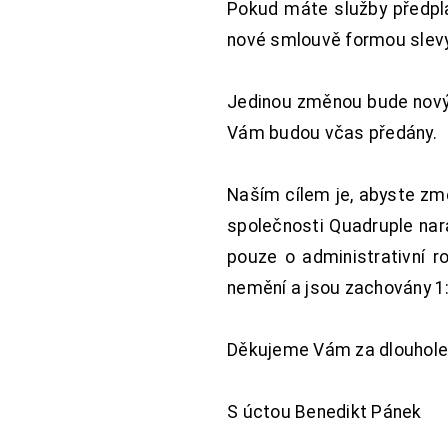
Pokud máte služby předpl
nové smlouvě formou slevy 
Jedinou změnou bude nový 
Vám budou včas předány.
Naším cílem je, abyste změ
společnosti Quadruple nara
pouze o administrativní r
nemění a jsou zachovány 1:
Děkujeme Vám za dlouhole
S úctou Benedikt Pánek