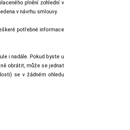
aceného plnění zohlední v
vedena v návrhu smlouvy.
Veškeré potřebné informace
ule i nadále. Pokud byste u
 ně obrátit, může se jednat
hlosti) se v žádném ohledu