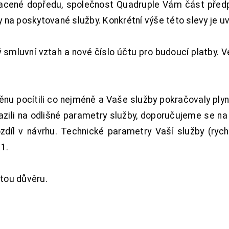
acené dopředu, společnost Quadruple Vám část předpl
na poskytované služby. Konkrétní výše této slevy je u
smluvní vztah a nové číslo účtu pro budoucí platby. 
nu pocítili co nejméně a Vaše služby pokračovaly plyn
zili na odlišné parametry služby, doporučujeme se na
ozdíl v návrhu. Technické parametry Vaší služby (ryc
1.
tou důvěru.