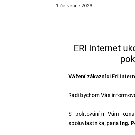
1. července 2026
ERI Internet u
pok
Vážení zákazníci Eri Inter
Rádi bychom Vás informoval
S politováním Vám oznam
spoluvlastníka, pana
Ing. 