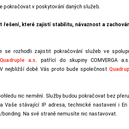
de pokračovat v poskytování daných služeb.
t řešení, které zajistí stabilitu, návaznost a zachován
 se rozhodli zajistit pokračování služeb ve spolu
Quadruple a.s.
patřící do skupiny COMVERGA a.s.,
. V nejbližší době Vás proto bude společnost
Quadrup
pohledu nic nemění. Služby budou pokračovat bez přeru
 Vaše stávající IP adresa, technické nastavení i Eri L
/bonding. Na své straně nemusíte nic nastavovat.