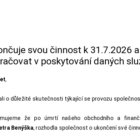
končuje svou činnost k 31.7.2026 
račovat v poskytování daných slu
net
,
i o důležité skutečnosti týkající se provozu společno
ujeme že po úmrtí našeho obchodního a finanční
Petra Benýška
, rozhodla společnost o ukončení své činn