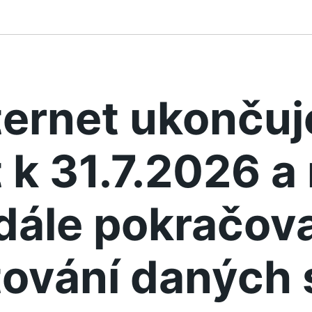
ternet ukonču
 k 31.7.2026 
dále pokračova
ování daných 