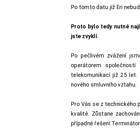
Po tomto datu již Eri nebu
Proto bylo tedy nutné nají
jste zvyklí
.
Po pečlivém zvážení jsme
operátorem společností
telekomunikací již 25 let
nového smluvního vztahu.
Pro Vás se z technického 
kvalitě. Zůstane zachována
případné řešení Terminátor