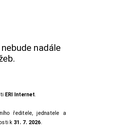
a nebude nadále
žeb.
sti
ERI Internet
.
ho ředitele, jednatele a
osti k
31. 7. 2026
.