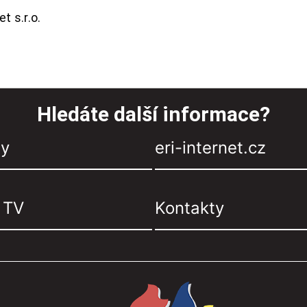
t s.r.o.
Hledáte další informace?
zy
eri-internet.cz
, TV
Kontakty