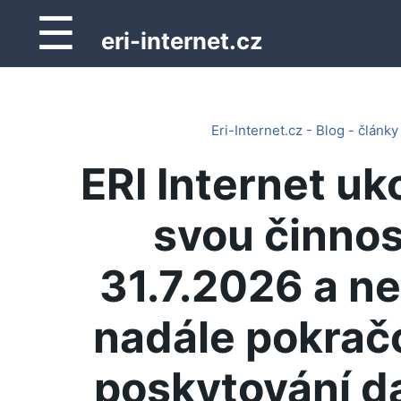
☰
eri-internet.cz
Eri-Internet.cz - Blog - články
ERI Internet uk
svou činnos
31.7.2026 a n
nadále pokrač
poskytování d