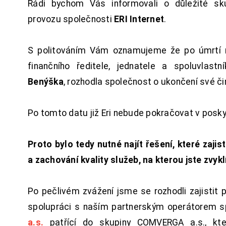
Rádi bychom Vás informovali o důležité sku
provozu společnosti
ERI Internet
.
S politováním Vám oznamujeme že po úmrtí 
finančního ředitele, jednatele a spoluvlast
Benýška
, rozhodla společnost o ukončení své či
Po tomto datu již Eri nebude pokračovat v posk
Proto bylo tedy nutné najít řešení, které zajist
a zachování kvality služeb, na kterou jste zvykl
Po pečlivém zvážení jsme se rozhodli zajistit 
spolupráci s naším partnerským operátorem s
a.s.
patřící do skupiny COMVERGA a.s., kte