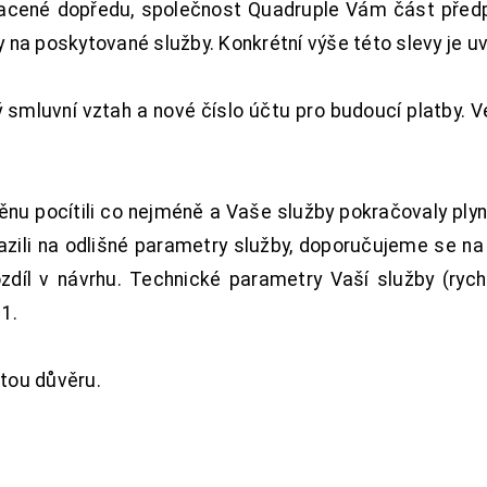
acené dopředu, společnost Quadruple Vám část předpl
na poskytované služby. Konkrétní výše této slevy je u
smluvní vztah a nové číslo účtu pro budoucí platby. 
nu pocítili co nejméně a Vaše služby pokračovaly plyn
zili na odlišné parametry služby, doporučujeme se na
ozdíl v návrhu. Technické parametry Vaší služby (ryc
1.
tou důvěru.