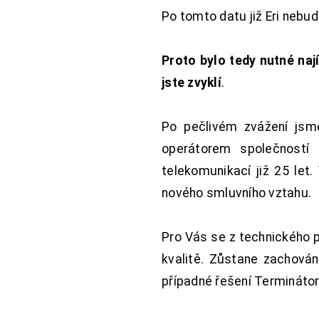
Po tomto datu již Eri nebu
Proto bylo tedy nutné nají
jste zvyklí
.
Po pečlivém zvážení jsme
operátorem společností
telekomunikací již 25 let
nového smluvního vztahu.
Pro Vás se z technického 
kvalitě. Zůstane zachována
případné řešení Terminátor