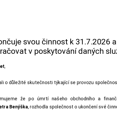
končuje svou činnost k 31.7.2026 
račovat v poskytování daných slu
net
,
i o důležité skutečnosti týkající se provozu společno
ujeme že po úmrtí našeho obchodního a finanční
Petra Benýška
, rozhodla společnost o ukončení své činn