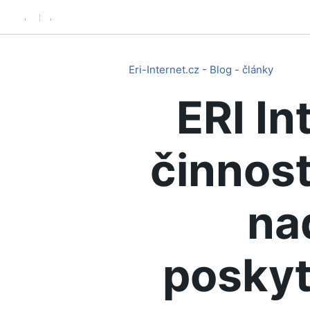
.
.
Eri-Internet.cz - Blog - články
ERI In
činnost
na
poskyt