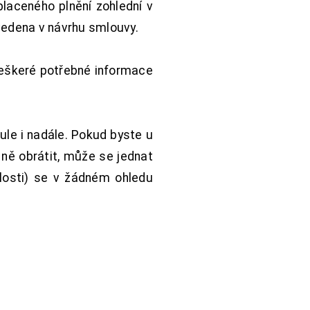
aceného plnění zohlední v
vedena v návrhu smlouvy.
Veškeré potřebné informace
ule i nadále. Pokud byste u
 ně obrátit, může se jednat
hlosti) se v žádném ohledu