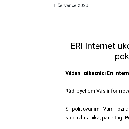
1. července 2026
ERI Internet u
pok
Vážení zákazníci Eri Inter
Rádi bychom Vás informoval
S politováním Vám oznam
spoluvlastníka, pana
Ing. 