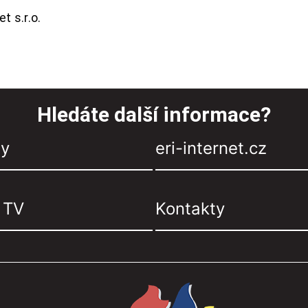
t s.r.o.
Hledáte další informace?
zy
eri-internet.cz
, TV
Kontakty