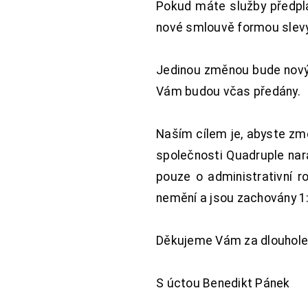
Pokud máte služby předpl
nové smlouvě formou slevy 
Jedinou změnou bude nový 
Vám budou včas předány.
Naším cílem je, abyste změ
společnosti Quadruple nara
pouze o administrativní r
nemění a jsou zachovány 1:
Děkujeme Vám za dlouhole
S úctou Benedikt Pánek