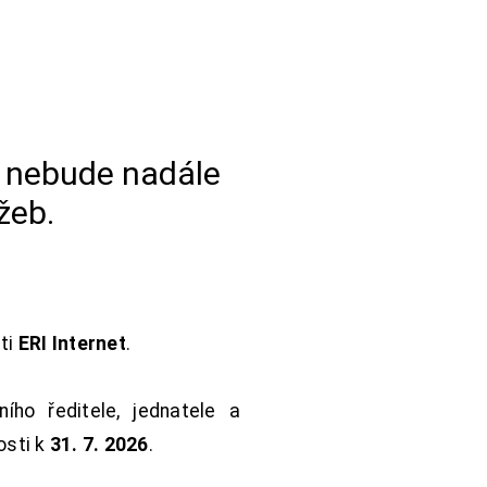
a nebude nadále
žeb.
sti
ERI Internet
.
ho ředitele, jednatele a
osti k
31. 7. 2026
.