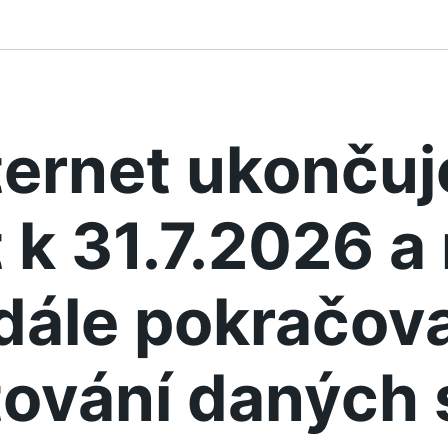
ternet ukonču
 k 31.7.2026 
dále pokračova
ování daných 