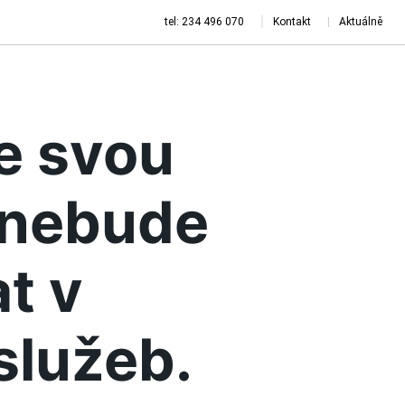
tel: 234 496 070
Kontakt
Aktuálně
je svou
a nebude
t v
služeb.