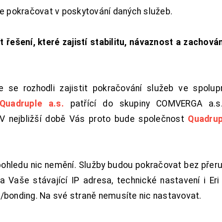
de pokračovat v poskytování daných služeb.
t řešení, které zajistí stabilitu, návaznost a zachován
 se rozhodli zajistit pokračování služeb ve spolu
Quadruple a.s.
patřící do skupiny COMVERGA a.s.,
. V nejbližší době Vás proto bude společnost
Quadrup
pohledu nic nemění. Služby budou pokračovat bez přeru
 Vaše stávající IP adresa, technické nastavení i Eri L
/bonding. Na své straně nemusíte nic nastavovat.