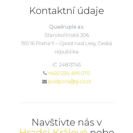
Kontaktní údaje
Quadruple a.s.
Starokolínská 306
190 16 Praha 9 – Újezd nad Lesy, Česká
republika
IČ: 24813745
+420 234 496 070
podpora@q-cz.cz
Navštivte nás v
Hradci Králové
nebo