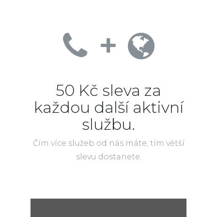
+
50 Kč sleva za
každou další aktivní
službu.
Čím více služeb od nás máte, tím větší
slevu dostanete.