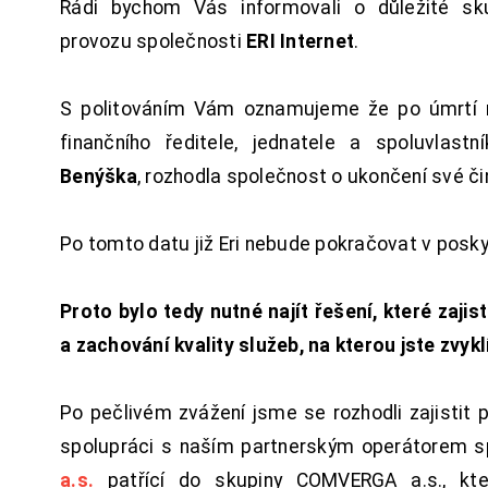
Rádi bychom Vás informovali o důležité sku
provozu společnosti
ERI Internet
.
S politováním Vám oznamujeme že po úmrtí 
finančního ředitele, jednatele a spoluvlast
Benýška
, rozhodla společnost o ukončení své či
Po tomto datu již Eri nebude pokračovat v posk
Proto bylo tedy nutné najít řešení, které zajist
a zachování kvality služeb, na kterou jste zvykl
Po pečlivém zvážení jsme se rozhodli zajistit 
spolupráci s naším partnerským operátorem s
a.s.
patřící do skupiny COMVERGA a.s., kte