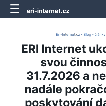
☰
eri-internet.cz
Eri-Internet.cz - Blog - články
ERI Internet uk
svou činnos
31.7.2026 a n
nadále pokrač
poskytování d